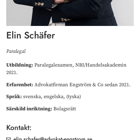
Elin Schäfer
Paralegal
Utbildning:
Paralegalexamen, NBI/Handelsakademin
2021.
Erfarenhet:
Advokatfirman Engström & Co sedan 2021.
Språk:
svenska, engelska, (tyska)
Särskild inriktning:
Bolagsrätt
Kontakt:
elin.schafer@advokat-engstrom.se