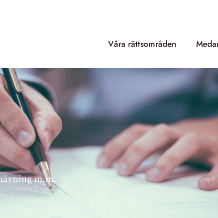
Våra rättsområden
Medar
 hävning m.m.