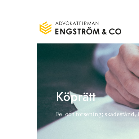
Köprätt
Fel och försening; skadestånd,